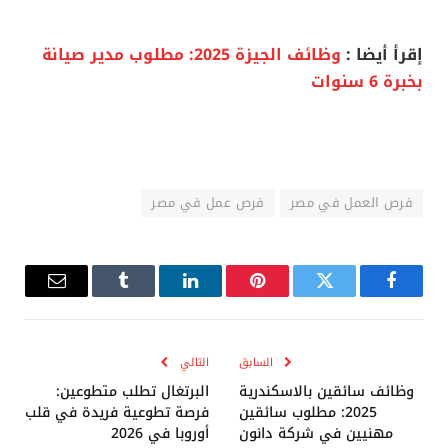
إقرأ أيضا :
وظائف الجيزة 2025: مطلوب مدير صيانة
بخبرة 6 سنوات
فرص العمل في مصر
فرص عمل في مصر
فيسبوك
تويتر
بينتيريست
لينكدإن
Tumblr
البريد
الإلكترو
السابق
التالي
وظائف سائقين بالاسكندرية
البرتغال تطلب متطوعين:
2025: مطلوب سائقين
فرصة تطوعية فريدة في قلب
مهنيين في شركة دانون
أوروبا في 2026