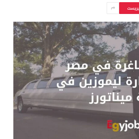
يريست