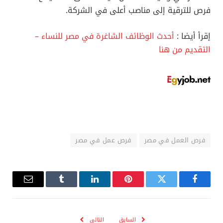
فرص للترقية إلى مناصب أعلى في الشركة.
إقرأ أيضا :
أحدث الوظائف الشاغرة في مصر للنساء –
التقديم من هنا
فرص العمل في مصر
فرص عمل في مصر
فيسبوك
تويتر
بينتيريست
لينكدإن
Tumblr
البريد
الإلكترو
السابق
التالي