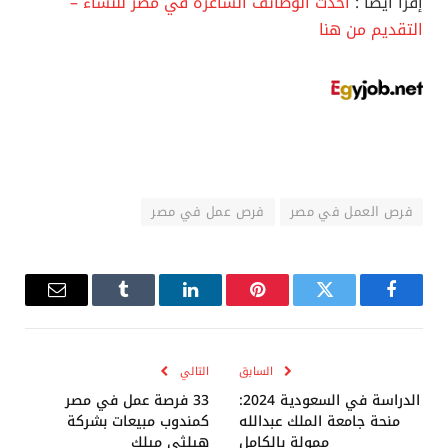
إقرأ أيضا :
أحدث الوظائف الشاغرة في مصر للنساء –
التقديم من هنا
فرص العمل في مصر
فرص عمل في مصر
فيسبوك
تويتر
بينتيريست
لينكدإن
Tumblr
البريد
الإلكترو
السابق
التالي
الدراسة في السعودية 2024:
33 فرصة عمل في مصر
منحة جامعة الملك عبدالله
كمندوب مبيعات بشركة
ممولة بالكامل
هيلثى ميلك