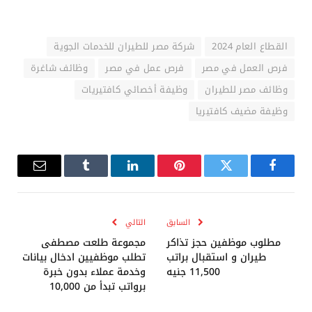
القطاع العام 2024
شركة مصر للطيران للخدمات الجوية
فرص العمل في مصر
فرص عمل في مصر
وظائف شاغرة
وظائف مصر للطيران
وظيفة أخصائي كافتيريات
وظيفة مضيف كافتيريا
فيسبوك
تويتر
بينتيريست
لينكدإن
Tumblr
البريد
الإلكترو
السابق
التالي
مطلوب موظفين حجز تذاكر
مجموعة طلعت مصطفى
طيران و استقبال براتب
تطلب موظفيين ادخال بيانات
11,500 جنيه
وخدمة عملاء بدون خبرة
برواتب تبدأ من 10,000