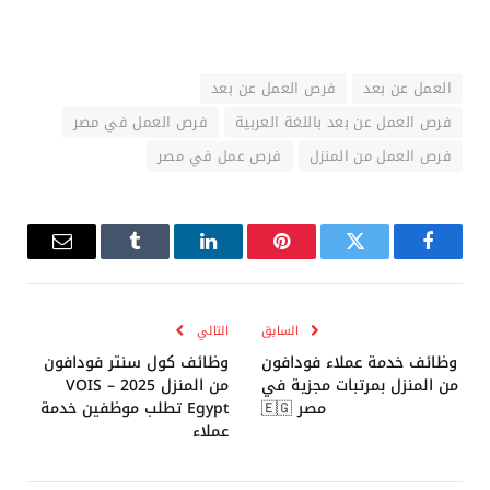
العمل عن بعد
فرص العمل عن بعد
فرص العمل عن بعد باللغة العربية
فرص العمل في مصر
فرص العمل من المنزل
فرص عمل في مصر
فيسبوك
تويتر
بينتيريست
لينكدإن
Tumblr
البريد
الإلكترو
السابق
التالي
وظائف خدمة عملاء فودافون
وظائف كول سنتر فودافون
من المنزل بمرتبات مجزية في
من المنزل 2025 – VOIS
مصر 🇪🇬
Egypt تطلب موظفين خدمة
عملاء