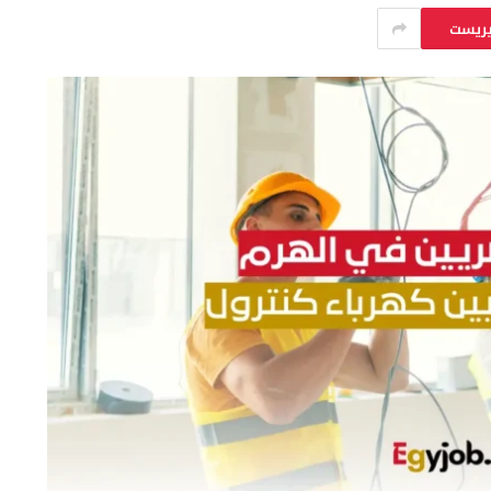
يريست