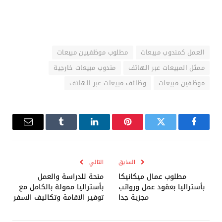
العمل كمندوب مبيعات
مطلوب موظفيين مبيعات
ممثل المبيعات عبر الهاتف
مندوب مبيعات خارجية
موظفين مبيعات
وظائف مبيعات عبر الهاتف
فيسبوك
تويتر
بينتيريست
لينكدإن
Tumblr
البريد
الإلكترو
السابق
التالي
مطلوب عمال ميكانيكا
منحة للدراسة والعمل
بأستراليا بعقود عمل ورواتب
بأستراليا ممولة بالكامل مع
مجزية جدا
توفير الاقامة وتكاليف السفر