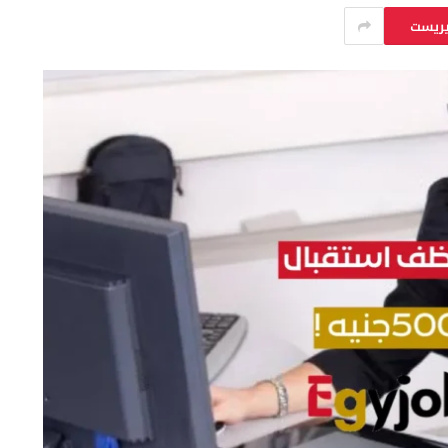
يريست