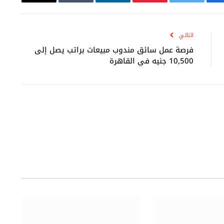
يسبوك
تويتر
بينتيريست
لينكدإن
Tumblr
البريد
الإلكتروني
التالي
فرصة عمل سائق مندوب مبيعات براتب يصل إلى
10,500 جنيه في القاهرة