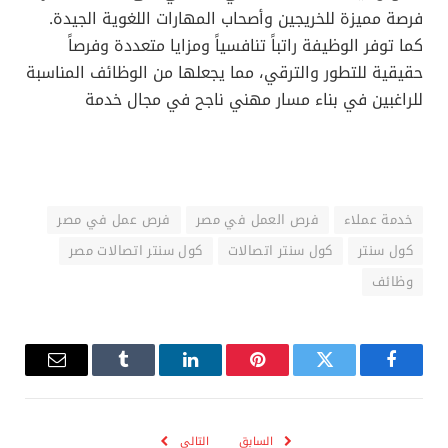
فرصة مميزة للخريجين وأصحاب المهارات اللغوية الجيدة.
كما توفر الوظيفة راتباً تنافسياً ومزايا متعددة وفرصاً
حقيقية للتطور والترقي، مما يجعلها من الوظائف المناسبة
للراغبين في بناء مسار مهني ناجح في مجال خدمة
خدمة عملاء
فرص العمل في مصر
فرص عمل في مصر
كول سنتر
كول سنتر اتصالات
كول سنتر اتصالات مصر
وظائف
فيسبوك
تويتر
بينتيريست
لينكدإن
Tumblr
البريد
الإلكترو
السابق
التالي