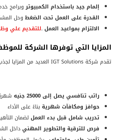
إلمام جيد باستخدام الكمبيوتر
وبرامج خدمة
القدرة على العمل تحت الضغط
وحل المشكل
الالتزام بمواعيد العمل
.
للتقديم علي وظائف سو
المزايا التي توفرها الشركة للموظف
تقدم شركة IGT Solutions العديد من المزايا لجذب أفضل المواهب، ومن أبرزها:
راتب تنافسي يصل إلى 25000 جنيه
شهريًا
حوافز ومكافآت شهرية
بناءً على الأداء
تدريب شامل قبل بدء العمل
لضمان التأهيل
فرص للترقية والتطوير المهني
داخل الشر
تأمين طبي واجتماعي
يشمل الموظفين وأ