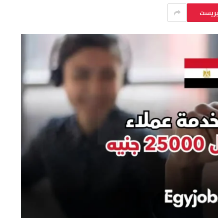
يريست