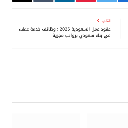
يسبوك
تويتر
بينتيريست
لينكدإن
Tumblr
البريد
الإلكتروني
التالي
عقود عمل السعودية 2025 : وظائف خدمة عملاء
في بنك سعودي برواتب مجزية