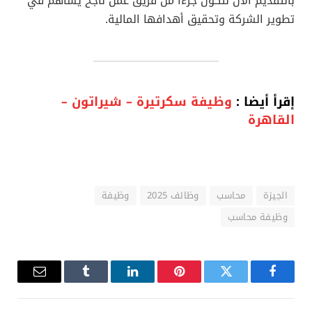
بالتقديم الآن لتكون جزءاً من فريق عمل ناجح يساهم في
تطوير الشركة وتحقيق أهدافها المالية.
إقرأ أيضا :
وظيفة سكرتيرة – شيراتون –
القاهرة
الجيزة
محاسب
وظائف 2025
وظيفة
وظيفة محاسب
فيسبوك
تويتر
بينتيريست
لينكدإن
Tumblr
البريد
الإلكترو