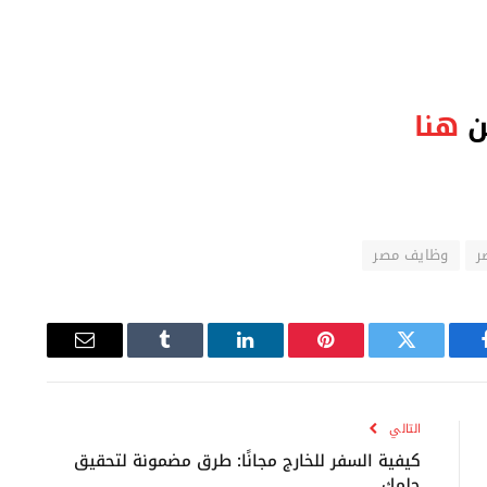
ن
هنا
ر
وظايف مصر
يسبوك
تويتر
بينتيريست
لينكدإن
Tumblr
البريد
الإلكتروني
التالي
كيفية السفر للخارج مجانًا: طرق مضمونة لتحقيق
حلمك