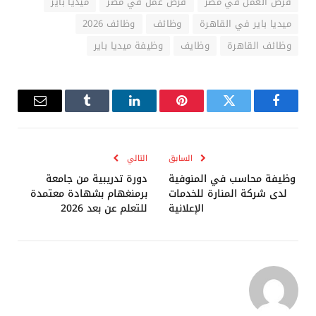
فرص العمل في مصر
فرص عمل في مصر
ميديا باير
ميديا باير في القاهرة
وظائف
وظائف 2026
وظائف القاهرة
وظايف
وظيفة ميديا باير
فيسبوك
تويتر
بينتيريست
لينكدإن
Tumblr
البريد
الإلكترو
السابق
التالي
وظيفة محاسب في المنوفية
دورة تدريبية من جامعة
لدى شركة المنارة للخدمات
برمنغهام بشهادة معتمدة
الإعلانية
للتعلم عن بعد 2026