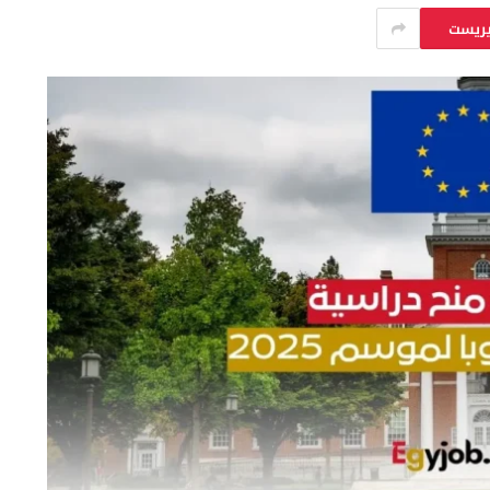
يريست