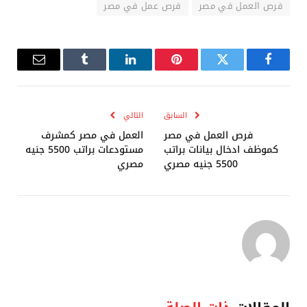
فرص العمل في مصر
فرص عمل في مصر
فيسبوك
تويتر
بينتيريست
لينكدإن
Tumblr
البريد
الإلكترو
السابق
التالي
فرص العمل في مصر
العمل في مصر كمشرف
كموظف ادخال بيانات براتب
مستودعات براتب 5500 جنيه
5500 جنيه مصري
مصري