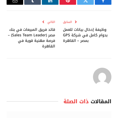
فيسبوك
تويتر
بينتيريست
لينكدإن
Tumblr
البريد
الإلكترو
السابق
التالي
وظيفة إدخال بيانات للعمل
قائد فريق المبيعات في بنك
بدوام كامل في شركة GPS
مصر (Sales Team Leader) –
بمصر – القاهرة
فرصة مهنية قوية في
القاهرة
المقالات
ذات الصلة