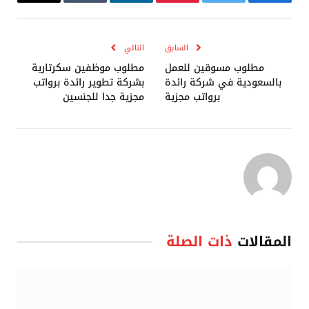
فيسبوك
تويتر
بينتيريست
لينكدإن
Tumblr
البريد
الإلكترو
السابق
التالي
مطلوب مسوقين للعمل
مطلوب موظفين سكرتارية
بالسعودية في شركة رائدة
بشركة تطوير رائدة برواتب
برواتب مجزية
مجزية جدا للجنسين
المقالات
ذات الصلة