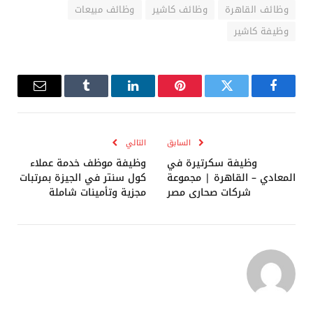
وظائف القاهرة
وظائف كاشير
وظائف مبيعات
وظيفة كاشير
فيسبوك
تويتر
بينتيريست
لينكدإن
Tumblr
البريد
الإلكترو
السابق
التالي
وظيفة سكرتيرة في
وظيفة موظف خدمة عملاء
المعادي – القاهرة | مجموعة
كول سنتر في الجيزة بمرتبات
شركات صحارى مصر
مجزية وتأمينات شاملة