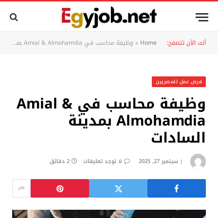
أنت الآن تتصفح:
Home
»
وظيفة محاسب في Amial & Almohamdia بمدينة السادات
فرص عمل للمصريين
وظيفة محاسب في Amial &
Almohamdia بمدينة
السادات
سبتمبر 27, 2025
لا توجد تعليقات
2 دقائق