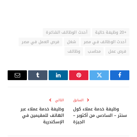
+20 وظيفة خالية
أحدث الوظائف الشاغرة
أحدث الوظائف في مصر
شغل
فرص العمل في مصر
فرص عمل
محاسب
وظائف
فيسبوك
تويتر
بينتيريست
لينكدإن
Tumblr
البريد
الإلكترو
السابق
التالي
وظيفة خدمة عملاء كول
وظيفة خدمة عملاء عبر
سنتر – السادس من أكتوبر –
الهاتف للمقيمين في
الجيزة
الإسكندرية